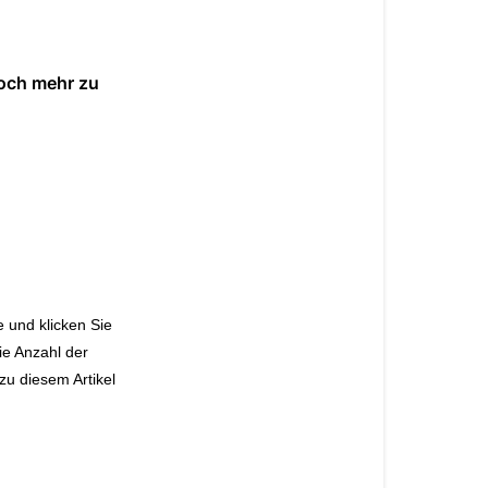
zu
einem
Artikel
noch mehr zu
abgeben?
Wir
lieben
es,
Ihr
Feedback
zu
lesen!Ihre
Bewertung
e und klicken Sie
hilft
ie Anzahl der
uns
zu diesem Artikel
zu
wachsen,
uns
zu