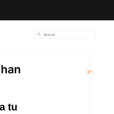
Buscar
 han
¿Los
artículos
de
mi
a tu
cesta