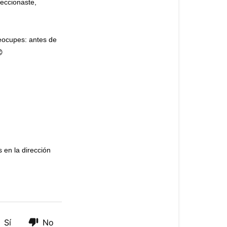
leccionaste,
reocupes: antes de

 en la dirección
Sí
No