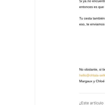
Si ya no encuentr
entonces es que 
Tu cesta también 
eso, te enviamos
No obstante, si t
hello@ohlala-sel
Margaux y Chloé 
¿Este artículo