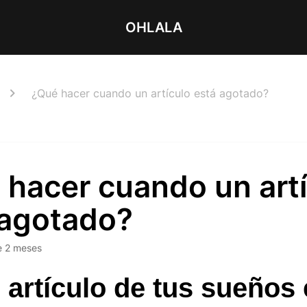
OHLALA
¿Qué hacer cuando un artículo está agotado?
 hacer cuando un art
 agotado?
e 2 meses
 artículo de tus sueños 