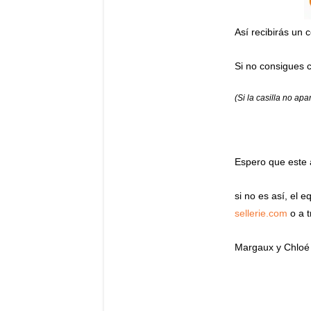
Así recibirás un 
Si no consigues c
(Si la casilla no ap
Espero que este 
si no es así, el 
sellerie.com
o a t
Margaux y Chloé 