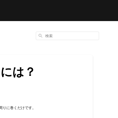
検
索
るには？
の周りに巻くだけです。