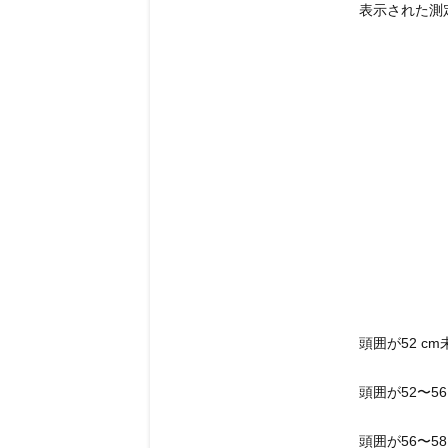
表示された測
頭囲が52 c
頭囲が52〜5
頭囲が56〜5