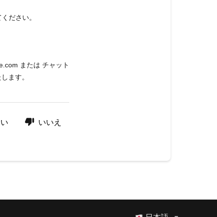
てください。
ie.com
または
チャット
たします。
はい
いいえ