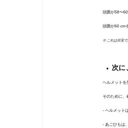
頭囲が58〜6
頭囲が60 c
※ これは目安
次に
ヘ
ルメットを
そのために、
- ヘルメッ
- あごひも