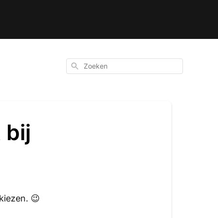
Zoeken
bij
 kiezen.
😉