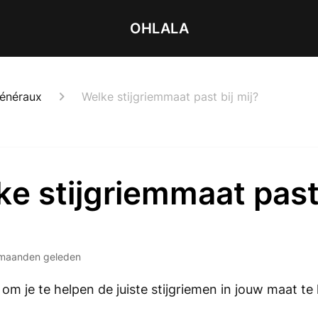
OHLALA
généraux
Welke stijgriemmaat past bij mij?
e stijgriemmaat past 
maanden geleden
ts om je te helpen de juiste stijgriemen in jouw maat te