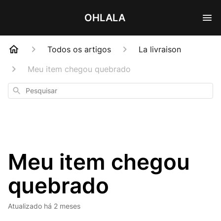
OHLALA
Todos os artigos
La livraison
Meu item chegou quebrado
Pesquisar
Meu item chegou
quebrado
Atualizado
há 2 meses