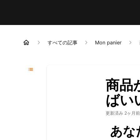
すべての記事
Mon panier
商品
ばい
更新済み
2ヶ月前
あな