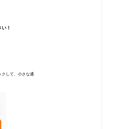
切
れ
の
と
さい！
き
は
ど
う
す
れ
ば
ックして、小さな通
い
い？
あ
な
た
の
夢