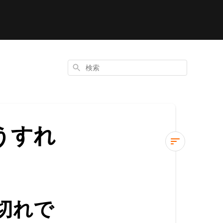
検
索
うすれ
商
品
が
在
切れで
庫